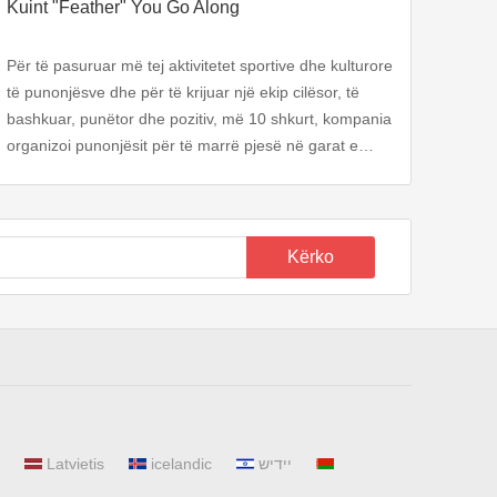
Kuint "Feather" You Go Along
Për të pasuruar më tej aktivitetet sportive dhe kulturore
të punonjësve dhe për të krijuar një ekip cilësor, të
bashkuar, punëtor dhe pozitiv, më 10 shkurt, kompania
organizoi punonjësit për të marrë pjesë në garat e
badmintonit.
Kërko
Latvietis
icelandic
יידיש