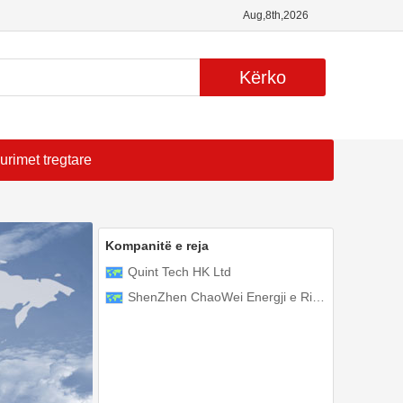
Aug,8th,2026
Kërko
urimet tregtare
Kompanitë e reja
Quint Tech HK Ltd
ShenZhen ChaoWei Energji e Rinovueshme Co., Ltd