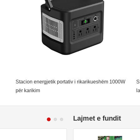
Stacion energjetik portativ i rikarikueshëm 1000W
S
për karikim
l
Lajmet e fundit