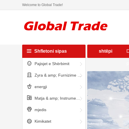
Welcome to Global Trade!
Shfletoni sipas
shtëpi
D
Pajisjet e Shërbimit
Kategorisë
P
Zyra & amp; Furnizime shkollore
energji
Matja & amp; Instrumentet e Analizës
mjedis
Kimikatet