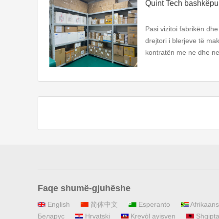
Quint Tech bashkëpu
Pasi vizitoi fabrikën dh
drejtori i blerjeve të m
kontratën me ne dhe ne
Faqe shumë-gjuhëshe
English
简体中文
Esperanto
Afrikaans
Беларус
Hrvatski
Kreyòl ayisyen
Shqipta