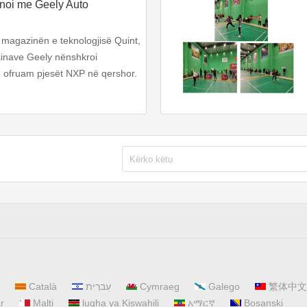
noi me Geely Auto
e magazinën e teknologjisë Quint,
akinave Geely nënshkroi
 ofruam pjesët NXP në qershor.
Català
עִברִית
Cymraeg
Galego
繁体中文
r
Malti
lugha ya Kiswahili
አማርኛ
Bosanski