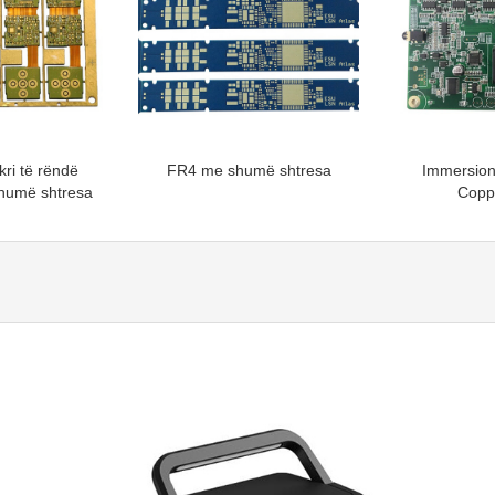
kri të rëndë
FR4 me shumë shtresa
Immersion
shumë shtresa
Copp