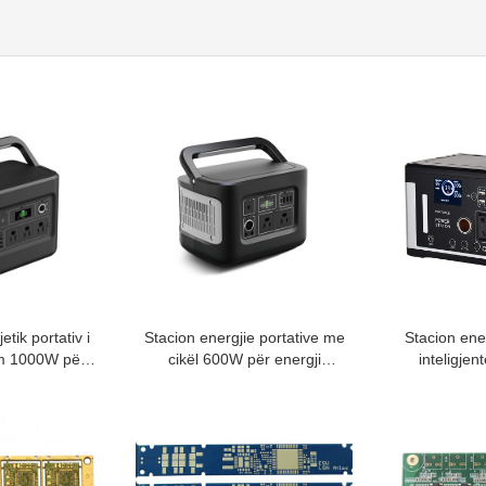
tik portativ i
Stacion energjie portative me
Stacion ener
ëm 1000W për
cikël 600W për energji
inteligje
ikim
rezervë në shtëpi
karikimin