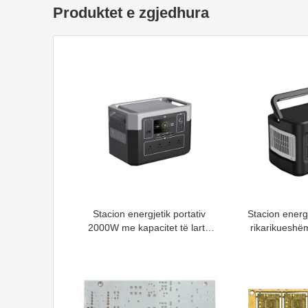
Produktet e zgjedhura
Stacion energjetik portativ
Stacion energje
2000W me kapacitet të lartë
rikarikuesh
për karikim
kar