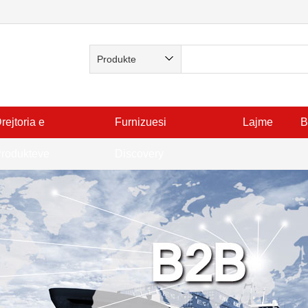
rejtoria e
Furnizuesi
Lajme
B
rodukteve
Discovery