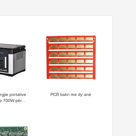
gjie portative
PCB bakri me dy anë
nte 700W për
 e ndriçimit