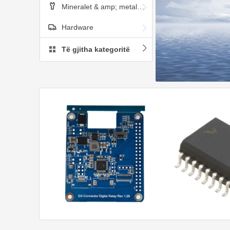
Mineralet & amp; metalurgji
Hardware
Të gjitha kategoritë